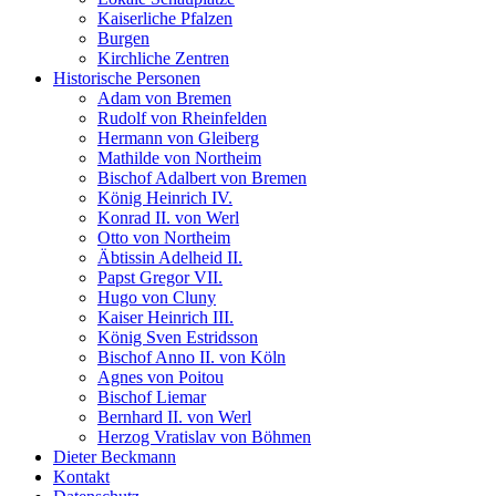
Kaiserliche Pfalzen
Burgen
Kirchliche Zentren
Historische Personen
Adam von Bremen
Rudolf von Rheinfelden
Hermann von Gleiberg
Mathilde von Northeim
Bischof Adalbert von Bremen
König Heinrich IV.
Konrad II. von Werl
Otto von Northeim
Äbtissin Adelheid II.
Papst Gregor VII.
Hugo von Cluny
Kaiser Heinrich III.
König Sven Estridsson
Bischof Anno II. von Köln
Agnes von Poitou
Bischof Liemar
Bernhard II. von Werl
Herzog Vratislav von Böhmen
Dieter Beckmann
Kontakt