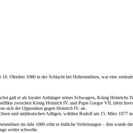
 16. Oktober 1080 in der Schlacht bei Hohenmölsen, war eine zentral
galt er als loyaler Anhänger seines Schwagers, König Heinrichs IV. 
onflikts zwischen König Heinrich IV. und Papst Gregor VII. (dem Inves
ss sich der Opposition gegen Heinrich IV. an.
achsen und süddeutschen Adligen, wählten Rudolf am 15. März 1077 i
ohenmölsen im Jahr 1080 erlitt er tödliche Verletzungen – ihm wurde d
nge weiter schwelte.