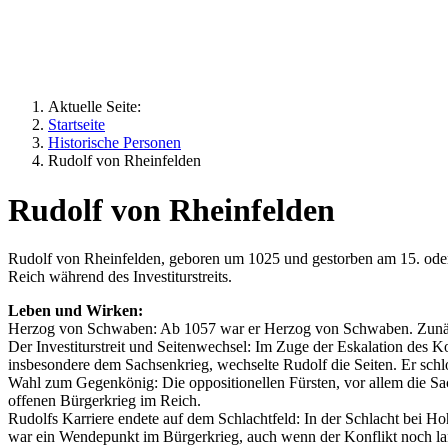
Die Lanze Gottes
Aktuelle Seite:
Startseite
Historische Personen
Rudolf von Rheinfelden
Rudolf von Rheinfelden
Rudolf von Rheinfelden, geboren um 1025 und gestorben am 15. oder
Reich während des Investiturstreits.
Leben und Wirken:
Herzog von Schwaben: Ab 1057 war er Herzog von Schwaben. Zunächst 
Der Investiturstreit und Seitenwechsel: Im Zuge der Eskalation des K
insbesondere dem Sachsenkrieg, wechselte Rudolf die Seiten. Er schlo
Wahl zum Gegenkönig: Die oppositionellen Fürsten, vor allem die S
offenen Bürgerkrieg im Reich.
Rudolfs Karriere endete auf dem Schlachtfeld: In der Schlacht bei H
war ein Wendepunkt im Bürgerkrieg, auch wenn der Konflikt noch la